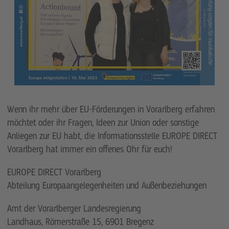
L
is
a
A
b
e
r
e
r
u
n
d
N
o
a
h
K
ü
n
g
s
o
r
g
t
e
n
f
ü
r
m
u
s
ik
a
lis
c
h
e
U
n
t
e
r
m
a
lu
n
g
Wenn ihr mehr über EU-Förderungen in Vorarlberg erfahren
möchtet oder ihr Fragen, Ideen zur Union oder sonstige
Anliegen zur EU habt, die Informationsstelle EUROPE DIRECT
Vorarlberg hat immer ein offenes Ohr für euch!
EUROPE DIRECT Vorarlberg
Abteilung Europaangelegenheiten und Außenbeziehungen
Amt der Vorarlberger Landesregierung
Landhaus, Römerstraße 15, 6901 Bregenz