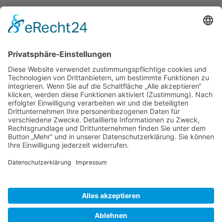
Telefon: +43
5574 511 20305
europa[at]vorarlberg.at
www.vorarlberg.at