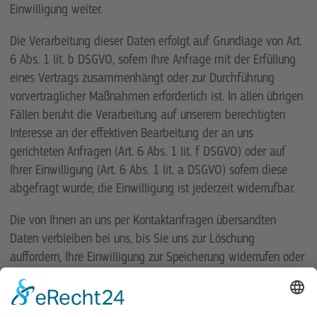
Einwilligung weiter.
Die Verarbeitung dieser Daten erfolgt auf Grundlage von Art.
6 Abs. 1 lit. b DSGVO, sofern Ihre Anfrage mit der Erfüllung
eines Vertrags zusammenhängt oder zur Durchführung
vorvertraglicher Maßnahmen erforderlich ist. In allen übrigen
Fällen beruht die Verarbeitung auf unserem berechtigten
Interesse an der effektiven Bearbeitung der an uns
gerichteten Anfragen (Art. 6 Abs. 1 lit. f DSGVO) oder auf
Ihrer Einwilligung (Art. 6 Abs. 1 lit. a DSGVO) sofern diese
abgefragt wurde; die Einwilligung ist jederzeit widerrufbar.
Die von Ihnen an uns per Kontaktanfragen übersandten
Daten verbleiben bei uns, bis Sie uns zur Löschung
auffordern, Ihre Einwilligung zur Speicherung widerrufen oder
der Zweck für die Datenspeicherung entfällt (z. B. nach
abgeschlossener Bearbeitung Ihres Anliegens). Zwingende
gesetzliche Bestimmungen – insbesondere gesetzliche