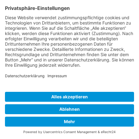
Aufbewahrungsfristen – bleiben unberührt.
5. Soziale Medien
Social-Media-Elemente mit Shariff
Auf dieser Website werden Elemente von sozialen Medien
verwendet (z. B. Facebook, X, Instagram, Pinterest, XING,
LinkedIn, Tumblr).
Die Social-Media-Elemente können Sie in der Regel anhand
der jeweiligen Social-Media-Logos erkennen. Um den
Datenschutz auf dieser Website zu gewährleisten, verwenden
wir diese Elemente nur zusammen mit der sogenannten
„Shariff“-Lösung. Diese Anwendung verhindert, dass die auf
dieser Website integrierten Social-Media-Elemente Ihre
personenbezogenen Daten schon beim ersten Betreten der
Seite an den jeweiligen Anbieter übertragen.